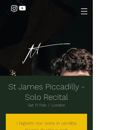
St James Piccadilly -
Solo Recital
Sat 17 Feb
  |  
London
I biglietti non sono in vendita