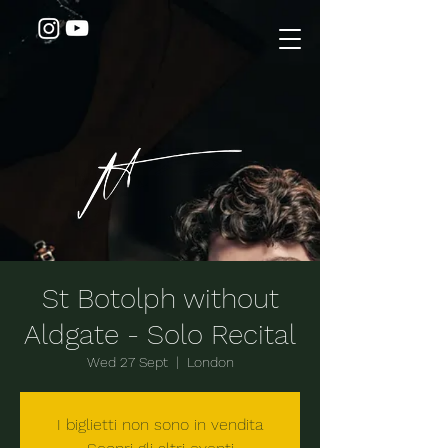
St Botolph without
Aldgate - Solo Recital
Wed 27 Sept
  |  
London
I biglietti non sono in vendita