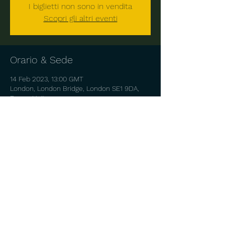
I biglietti non sono in vendita
Scopri gli altri eventi
Orario & Sede
14 Feb 2023, 13:00 GMT
London, London Bridge, London SE1 9DA,
Regno Unito
Condividi questo evento
© 2026 by VENTURA MUSIC.