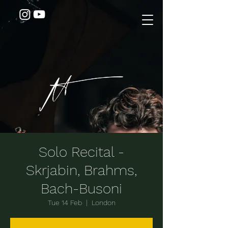
Solo Recital -
Skrjabin, Brahms,
Bach-Busoni
Tue 14 Feb
  |  
London