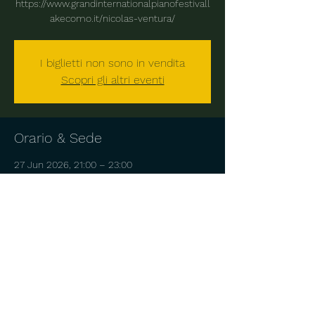
https://www.grandinternationalpianofestivall
akecomo.it/nicolas-ventura/
I biglietti non sono in vendita
Scopri gli altri eventi
Orario & Sede
27 Jun 2026, 21:00 – 23:00
Chiesa Cimiteriale di San Giacomo vecchi,
22010 Livo CO, Italia
Condividi questo evento